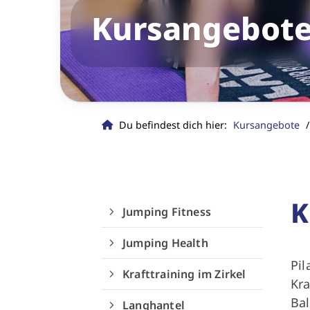
Kursangebot
Du befindest dich hier:
Kursangebote
Aktuelles
Sp
Vereins-News
Veranstaltungen/Termine
K
Jumping Fitness
Sportdeutschland-News
Jumping Health
Pil
Krafttraining im Zirkel
Kra
Bal
Langhantel