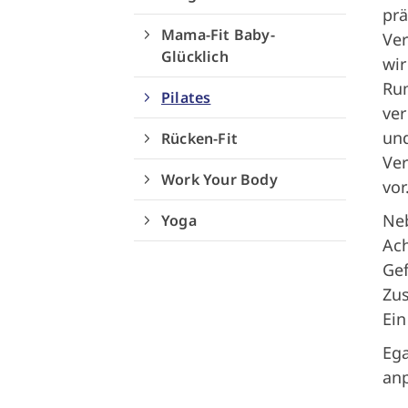
prä
Mama-Fit Baby-
Ve
Glücklich
wir
Ru
Pilates
ver
und
Rücken-Fit
Ve
Work Your Body
vor
Neb
Yoga
Ach
Gef
Zus
Ein
Ega
anp