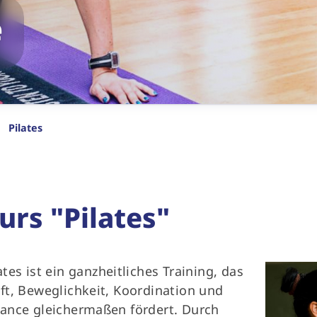
e
Pilates
ortangebote finden
Verein
Sportsuche
Geschäftsstelle
Unser Sportangebot
Vorstand
Kinder/Jugend
Sportstätten
urs "Pilates"
Kursangebote
Satzung
Online Sport
ates ist ein ganzheitliches Training, das
ft, Beweglichkeit, Koordination und
ance gleichermaßen fördert. Durch